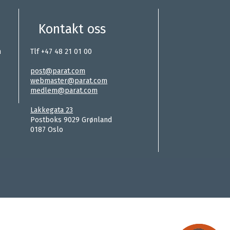
Kontakt oss
n
Tlf +47 48 21 01 00
.
post@parat.com
webmaster@parat.com
medlem@parat.com
.
Lakkegata 23
Postboks 9029 Grønland
0187 Oslo