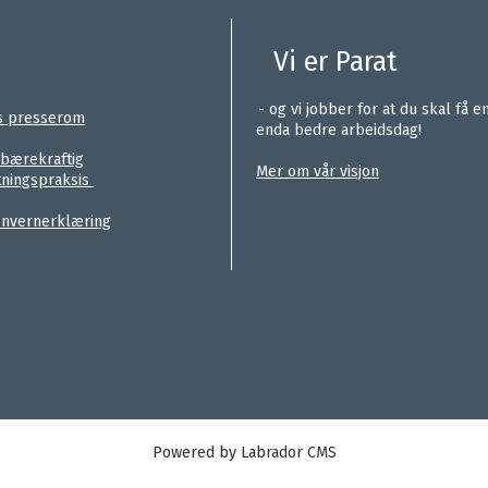
Vi er Parat
.
- og vi jobber for at du skal få e
s presserom
enda bedre arbeidsdag!
.
 bærekraftig
Mer om vår visjon
tningspraksis
nvernerklæring
Powered by Labrador CMS