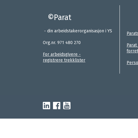
©Parat
:
.
- din arbeidstakerorganisasjon i YS
Parat
.
Org.nr. 971 480 270
Parat
forre
For arbeidsgivere -
registrere trekklister
Perso