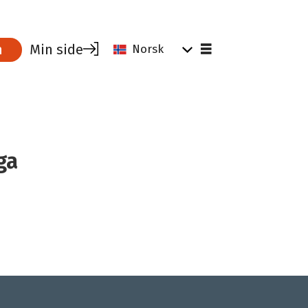
Min side
m
Norsk
ga
Hvorfor være medlem?
Hva koster det?
Bli medlem i SAS kabin
Verv en kollega
Medlemsfordeler i Parat
Medlemsbladet Parat luftfart