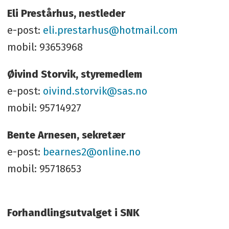
Eli Prestårhus, nestleder
e-post:
eli.prestarhus@hotmail.com
mobil: 93653968
Øivind Storvik, styremedlem
e-post:
oivind.storvik@sas.no
mobil: 95714927
Bente Arnesen, sekretær
e-post:
bearnes2@online.no
mobil: 95718653
Forhandlingsutvalget i SNK