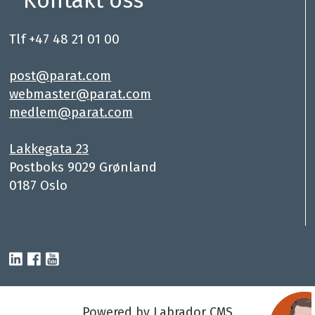
Tlf +47 48 21 01 00
.
post@parat.com
webmaster@parat.com
medlem@parat.com
.
Lakkegata 23
Postboks 9029 Grønland
0187 Oslo
Powered by Labrador CMS